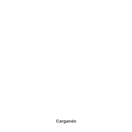
Leer más
Válvulas
07/08/2026
Comentarios
Leer más
Válvulas
Cargando
07/08/2026
Comentarios